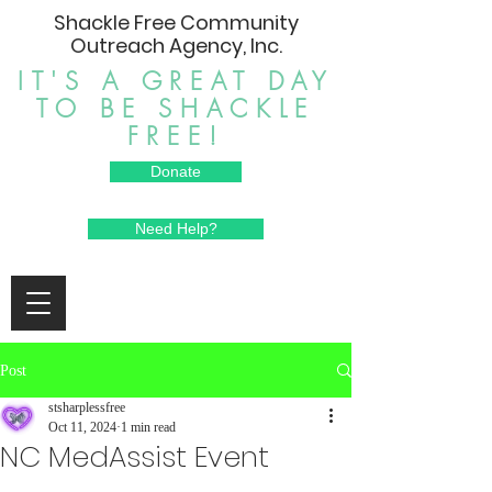
Shackle Free Community
Outreach Agency, Inc.
IT'S A GREAT DAY
TO BE SHACKLE
FREE!
Donate
Need Help?
Post
stsharplessfree
Oct 11, 2024
1 min read
NC MedAssist Event